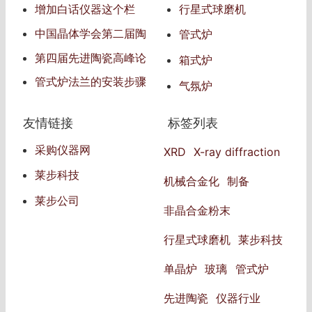
业技术展览会（China Gla
行星式球磨机
增加白话仪器这个栏
ss 2025）
目，发表自己对仪器的见
中国晶体学会第二届陶
管式炉
解
瓷青年学术会议
第四届先进陶瓷高峰论
箱式炉
坛
管式炉法兰的安装步骤
气氛炉
和注意事项
友情链接
标签列表
采购仪器网
XRD
X-ray diffraction
莱步科技
机械合金化
制备
莱步公司
非晶合金粉末
行星式球磨机
莱步科技
单晶炉
玻璃
管式炉
先进陶瓷
仪器行业