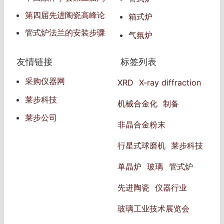
解
瓷青年学术会议
第四届先进陶瓷高峰论
箱式炉
坛
管式炉法兰的安装步骤
气氛炉
和注意事项
友情链接
标签列表
采购仪器网
XRD
X-ray diffraction
莱步科技
机械合金化
制备
莱步公司
非晶合金粉末
行星式球磨机
莱步科技
单晶炉
玻璃
管式炉
先进陶瓷
仪器行业
玻璃工业技术展览会