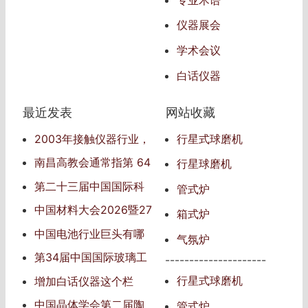
仪器展会
学术会议
白话仪器
最近发表
网站收藏
2003年接触仪器行业，
行星式球磨机
仪器行业信息的传播者
南昌高教会通常指‌第 64
行星球磨机
届中国高等教育博览会‌
第二十三届中国国际科
管式炉
学仪器及实验室装备展览
中国材料大会2026暨27
箱式炉
会
届中国国际新材料博览会
中国电池行业巨头有哪
气氛炉
些
第34届中国国际玻璃工
---------------------
业技术展览会（China Gla
行星式球磨机
增加白话仪器这个栏
ss 2025）
目，发表自己对仪器的见
中国晶体学会第二届陶
管式炉