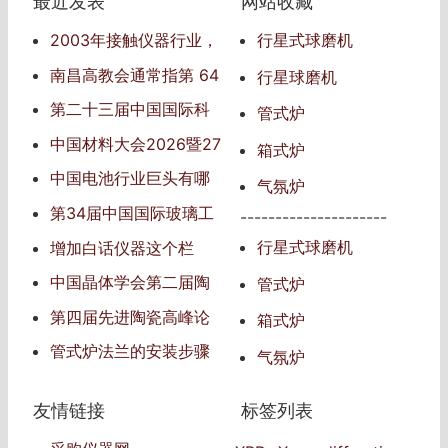
最近发表
网站收藏
2003年接触仪器行业，
行星式球磨机
仪器行业信息的传播者
南昌高教会通常指‌第 64
行星球磨机
届中国高等教育博览会‌
第二十三届中国国际科
管式炉
学仪器及实验室装备展览
中国材料大会2026暨27
箱式炉
会
届中国国际新材料博览会
中国电池行业巨头有哪
气氛炉
些
第34届中国国际玻璃工
---------------------
业技术展览会（China Gla
行星式球磨机
增加白话仪器这个栏
ss 2025）
目，发表自己对仪器的见
中国晶体学会第二届陶
管式炉
解
瓷青年学术会议
第四届先进陶瓷高峰论
箱式炉
坛
管式炉法兰的安装步骤
气氛炉
和注意事项
友情链接
标签列表