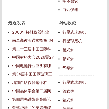
学术会议
白话仪器
最近发表
网站收藏
2003年接触仪器行业，
行星式球磨机
仪器行业信息的传播者
南昌高教会通常指‌第 64
行星球磨机
届中国高等教育博览会‌
第二十三届中国国际科
管式炉
学仪器及实验室装备展览
中国材料大会2026暨27
箱式炉
会
届中国国际新材料博览会
中国电池行业巨头有哪
气氛炉
些
第34届中国国际玻璃工
---------------------
业技术展览会（China Gla
行星式球磨机
增加白话仪器这个栏
ss 2025）
目，发表自己对仪器的见
中国晶体学会第二届陶
管式炉
解
瓷青年学术会议
第四届先进陶瓷高峰论
箱式炉
坛
管式炉法兰的安装步骤
气氛炉